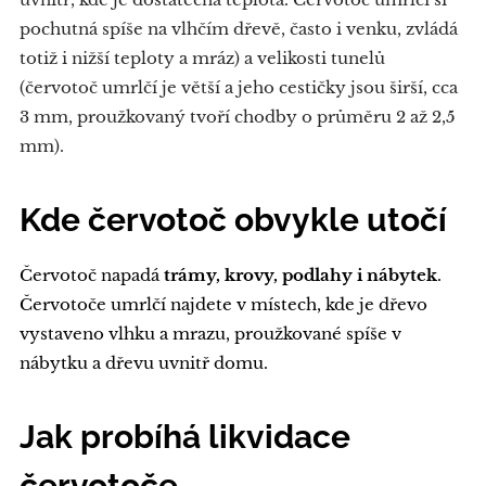
pochutná spíše na vlhčím dřevě, často i venku, zvládá
totiž i nižší teploty a mráz) a velikosti tunelů
(červotoč umrlčí je větší a jeho cestičky jsou širší, cca
3 mm, proužkovaný tvoří chodby o průměru 2 až 2,5
mm).
Kde červotoč obvykle utočí
Červotoč napadá
trámy, krovy, podlahy i nábytek
.
Červotoče umrlčí najdete v místech, kde je dřevo
vystaveno vlhku a mrazu, proužkované spíše v
nábytku a dřevu uvnitř domu.
Jak probíhá likvidace
červotoče