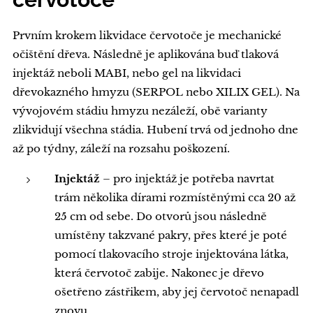
Prvním krokem likvidace červotoče je mechanické
očištění dřeva. Následně je aplikována buď tlaková
injektáž neboli MABI, nebo gel na likvidaci
dřevokazného hmyzu (SERPOL nebo XILIX GEL). Na
vývojovém stádiu hmyzu nezáleží, obě varianty
zlikvidují všechna stádia. Hubení trvá od jednoho dne
až po týdny, záleží na rozsahu poškození.
Injektáž
– pro injektáž je potřeba navrtat
trám několika dírami rozmístěnými cca 20 až
25 cm od sebe. Do otvorů jsou následně
umístěny takzvané pakry, přes které je poté
pomocí tlakovacího stroje injektována látka,
která červotoč zabije. Nakonec je dřevo
ošetřeno zástřikem, aby jej červotoč nenapadl
znovu.