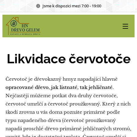
Jsme k dispozici mezi 7:00 - 19:00
Likvidace červotoče
Červotoč je dřevokazný hmyz napadající hlavně
opracované dřevo, jak listnaté, tak jehličnaté
.
Nejčastěji můžeme potkat dva druhy červotoče,
červotoč umrlčí a červotoč proužkovaný. Který z nich
škodí zrovna u vás doma poznáte primárně podle
typu napadeného dřeva (červotoč proužkovaný
napadá proschlé dřevo primárně jehličnatých stromů,
uvnitř, kde je dostatečná teplota. Červotoč umrlčí si