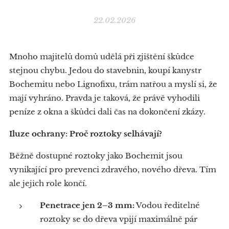
22.02.2026
Mnoho majitelů domů udělá při zjištění škůdce
stejnou chybu. Jedou do stavebnin, koupí kanystr
Bochemitu nebo Lignofixu, trám natřou a myslí si, že
mají vyhráno. Pravda je taková, že právě vyhodili
peníze z okna a škůdci dali čas na dokončení zkázy.
Iluze ochrany: Proč roztoky selhávají?
​Běžně dostupné roztoky jako Bochemit jsou
vynikající pro prevenci zdravého, nového dřeva. Tím
ale jejich role končí.
Penetrace jen 2–3 mm:
Vodou ředitelné
roztoky se do dřeva vpijí maximálně pár