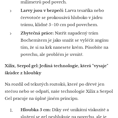
milimetrů pod povrch.
Larvy jsou v bezpečí:
Larva tesaříka nebo
červotoče se prokousává hluboko v jádru
trámu, klidně 5–10 cm pod povrchem.
Zbytečná práce:
Natřít napadený trám
Bochemitem je jako snažit se vyléčit angínu
tím, že si na krk nanesete krém. Působíte na
povrchu, ale problém je uvnitř.
Xilix, Serpol gel: Jediná technologie, která "vysaje"
škůdce z hloubky
​Na rozdíl od tekutých roztoků, které po dřevě jen
stečou nebo se odpaří, naše technologie Xilix a Serpol
Gel pracuje na úplně jiném principu.
Hloubka 5 cm:
Díky své unikátní viskozitě a
složení se gel neshlukuje na povrchu, ale je