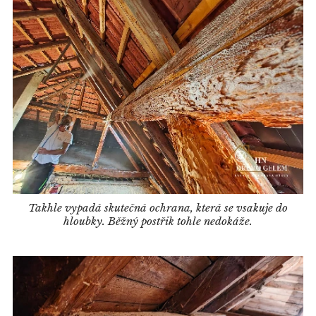
Takhle vypadá skutečná ochrana, která se vsakuje do
hloubky. Běžný postřik tohle nedokáže.